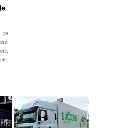
de
e de
ant.
orts
nité