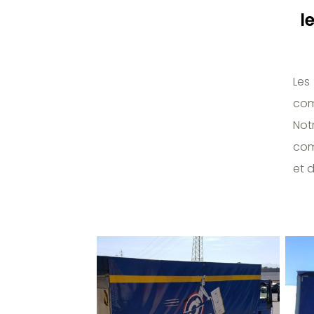
l
Les
com
Not
com
et d