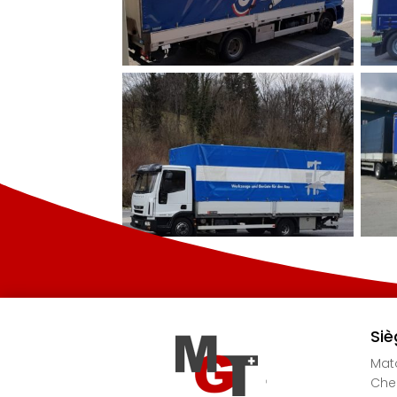
Siè
Mato
Chem