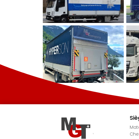
Siè
Mato
Chem