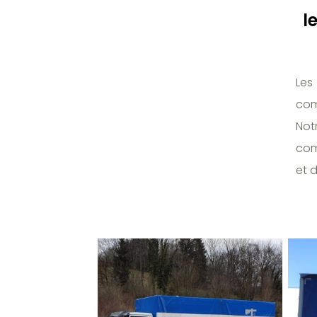
l
Les
com
Not
com
et d