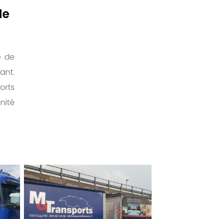
de
e de
ant.
orts
nité