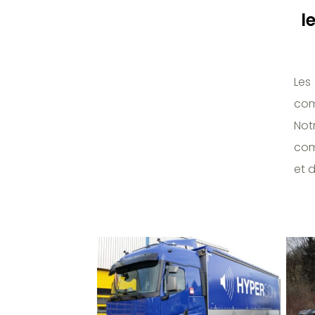
l
Les
com
Not
com
et d