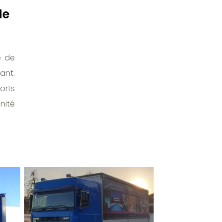
de
e de
ant.
orts
nité