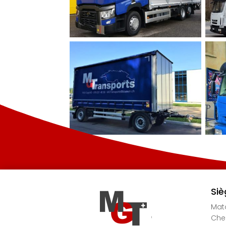
Siè
Mato
Chem