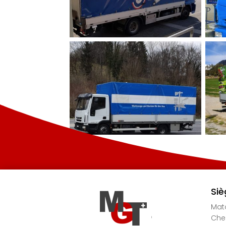
Siè
Mato
Chem