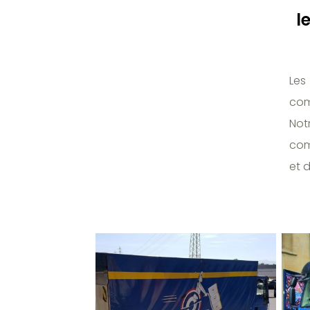
l
Les
com
Not
com
et d