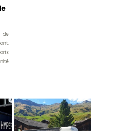
de
e de
ant.
orts
nité