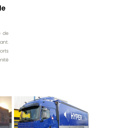
de
e de
ant.
orts
nité