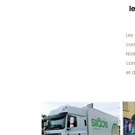
l
Les
com
Not
com
et d