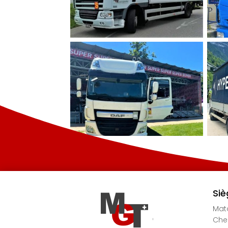
Siè
Mato
Chem