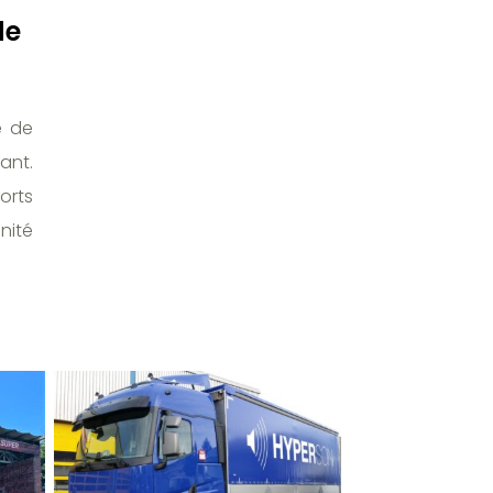
de
e de
ant.
orts
nité