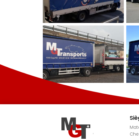
Siè
Mato
Chem