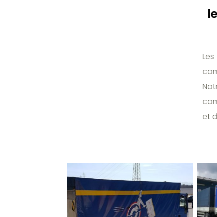
l
Les
com
Not
com
et d