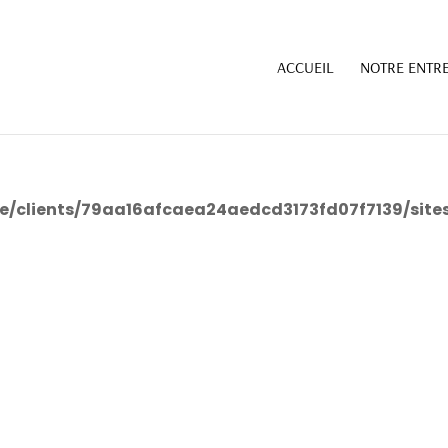
ull in
/home/clients/79aa16afcaea24aedcd3173fd07f
ACCUEIL
NOTRE ENTRE
ull in
/home/clients/79aa16afcaea24aedcd3173fd07f
e/clients/79aa16afcaea24aedcd3173fd07f7139/site