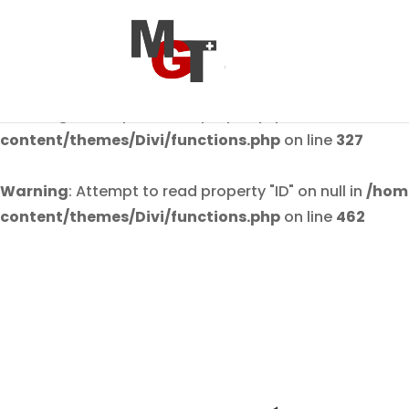
Warning
: Attempt to read property "post_author" on n
content/themes/Divi/functions.php
on line
36
Warning
: Attempt to read property "post_author" on n
content/themes/Divi/functions.php
on line
327
Warning
: Attempt to read property "ID" on null in
/hom
content/themes/Divi/functions.php
on line
462