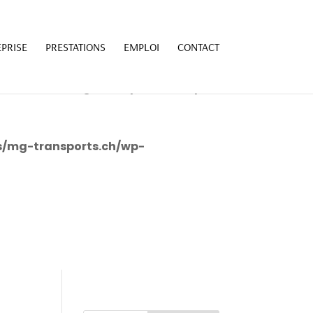
7139/sites/mg-transports.ch/wp-
PRISE
PRESTATIONS
EMPLOI
CONTACT
7139/sites/mg-transports.ch/wp-
s/mg-transports.ch/wp-