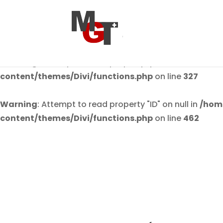
Warning
: Attempt to read property "post_author" on n
content/themes/Divi/functions.php
on line
36
Warning
: Attempt to read property "post_author" on n
content/themes/Divi/functions.php
on line
327
Warning
: Attempt to read property "ID" on null in
/hom
content/themes/Divi/functions.php
on line
462