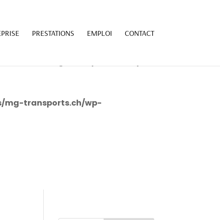
7139/sites/mg-transports.ch/wp-
PRISE
PRESTATIONS
EMPLOI
CONTACT
7139/sites/mg-transports.ch/wp-
s/mg-transports.ch/wp-