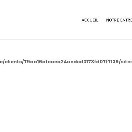
ull in
/home/clients/79aa16afcaea24aedcd3173fd07f
ACCUEIL
NOTRE ENTRE
ull in
/home/clients/79aa16afcaea24aedcd3173fd07f
e/clients/79aa16afcaea24aedcd3173fd07f7139/site