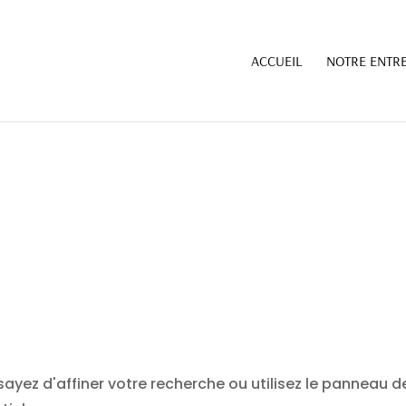
ull in
/home/clients/79aa16afcaea24aedcd3173fd07f
ACCUEIL
NOTRE ENTRE
ull in
/home/clients/79aa16afcaea24aedcd3173fd07f
yez d'affiner votre recherche ou utilisez le panneau d