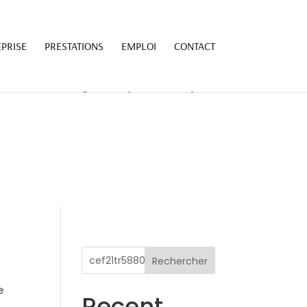
7139/sites/mg-transports.ch/wp-
PRISE
PRESTATIONS
EMPLOI
CONTACT
7139/sites/mg-transports.ch/wp-
Rechercher
e
Recent