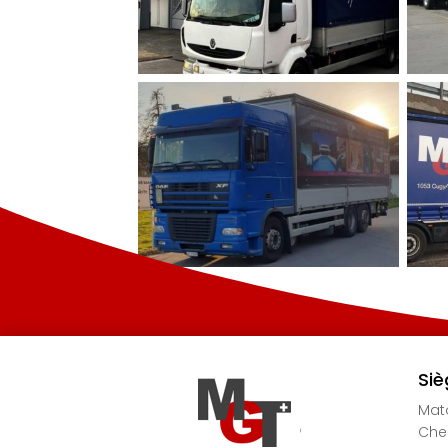
Siè
Mato
Chem