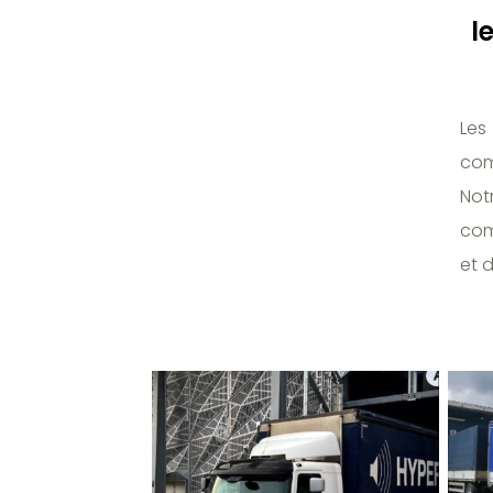
l
Les
com
Not
com
et d