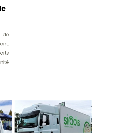
de
e de
ant.
orts
nité