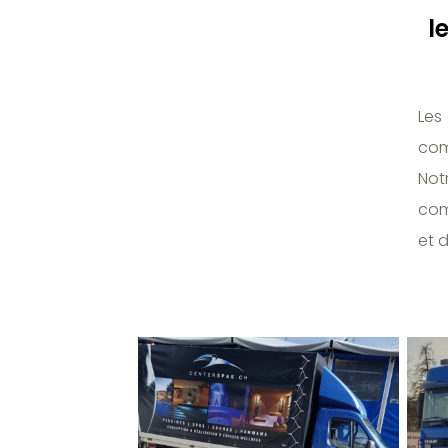
l
Les
com
Not
com
et d