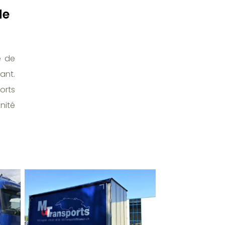
de
e de
ant.
orts
nité