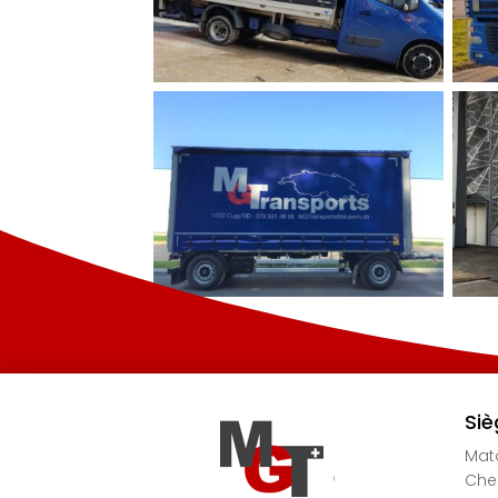
Siè
Mato
Chem