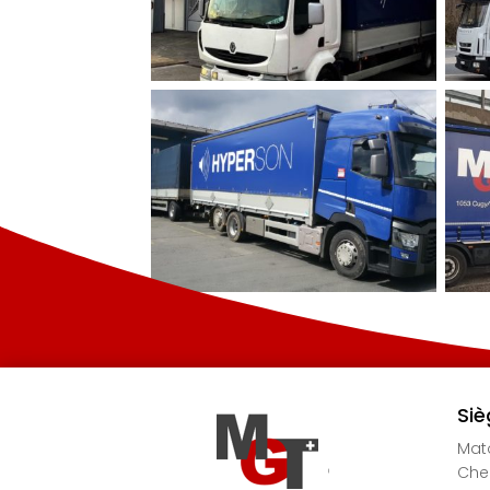
Siè
Mato
Chem