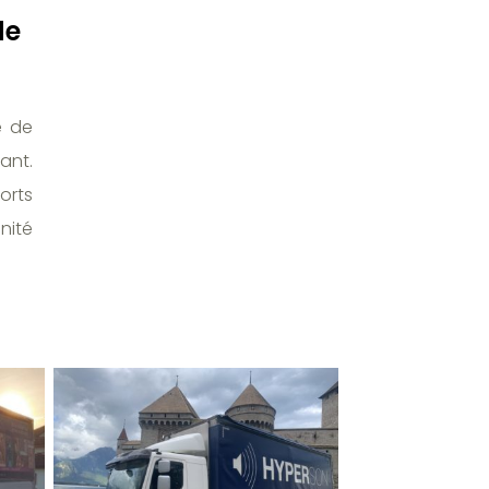
de
e de
ant.
orts
nité