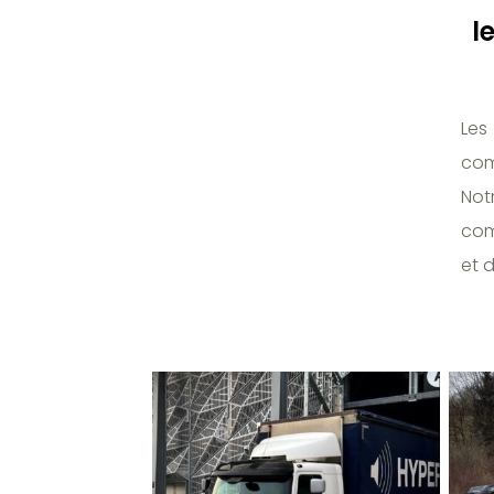
l
Les
com
Not
com
et d